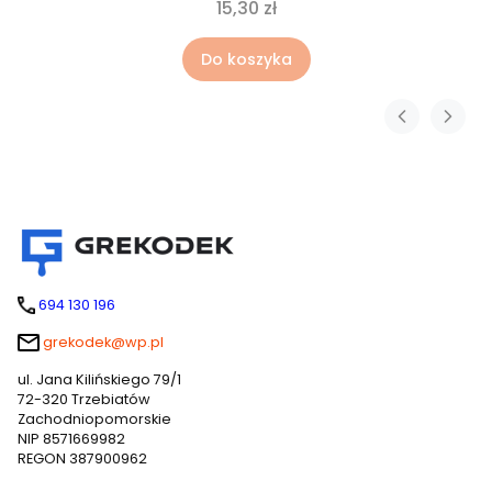
15,30 zł
Do koszyka
694 130 196
grekodek@wp.pl
ul. Jana Kilińskiego 79/1
72-320 Trzebiatów
Zachodniopomorskie
NIP 8571669982
REGON 387900962