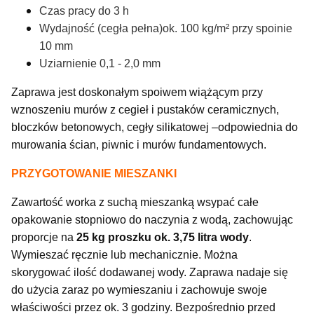
Czas pracy do 3 h
Wydajność (cegła pełna)ok. 100 kg/m² przy spoinie
10 mm
Uziarnienie 0,1 - 2,0 mm
Zaprawa jest doskonałym spoiwem wiążącym przy
wznoszeniu murów z cegieł i pustaków ceramicznych,
bloczków betonowych, cegły silikatowej –odpowiednia do
murowania ścian, piwnic i murów fundamentowych.
PRZYGOTOWANIE MIESZANKI
Zawartość worka z suchą mieszanką wsypać całe
opakowanie stopniowo do naczynia z wodą, zachowując
proporcje na
2
5 kg proszku ok. 3,75
litra wody
.
Wymieszać ręcznie lub mechanicznie. Można
skorygować ilość dodawanej wody. Zaprawa nadaje się
do użycia zaraz po wymieszaniu i zachowuje swoje
właściwości przez ok. 3 godziny. Bezpośrednio przed