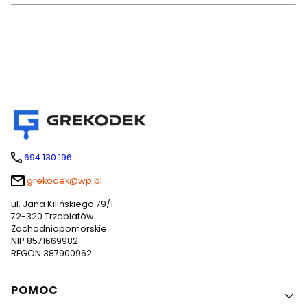
694 130 196
grekodek@wp.pl
ul. Jana Kilińskiego 79/1
72-320 Trzebiatów
Zachodniopomorskie
NIP 8571669982
REGON 387900962
Linki w stopce
POMOC