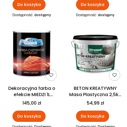
Do koszyka
Do koszyka
Dostępność:
dostępny
Dostępność:
dostępny
Dekoracyjna farba o
BETON KREATYWNY
efekcie MIEDZI 1L
Masa Plastyczna 2,5kg
Francesco GUARDI
ULTRAMENT
145,00 zł
54,99 zł
Collezione
Do koszyka
Do koszyka
Dostępność:
Dostępny
Dostępność:
Dostępny