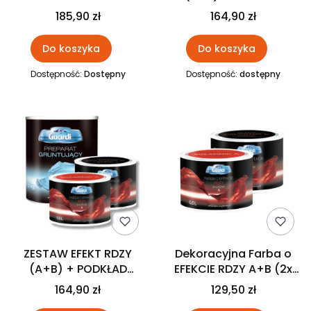
PODKŁAD 1L GUARDI
czarna perła1L GUARDI
185,90 zł
164,90 zł
Do koszyka
Do koszyka
Dostępność:
Dostępny
Dostępność:
dostępny
ZESTAW EFEKT RDZY
Dekoracyjna Farba o
(A+B) + PODKŁAD
EFEKCIE RDZY A+B (2x
KAM/21 1,5kg GUARDI
0,5l.) GUARDI
164,90 zł
129,50 zł