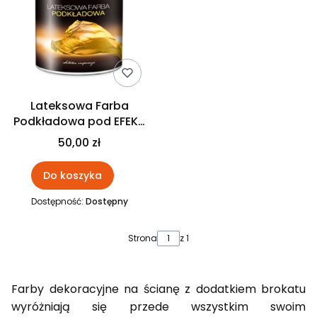
Lateksowa Farba
Podkładowa pod EFEKT
AKSAMITU Guardi
50,00 zł
Do koszyka
Dostępność:
Dostępny
Strona
z 1
Farby dekoracyjne na ścianę z dodatkiem brokatu
wyróżniają się przede wszystkim swoim