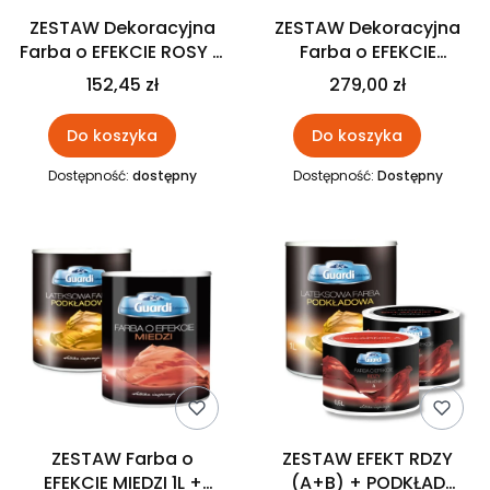
ZESTAW Dekoracyjna
ZESTAW Dekoracyjna
Farba o EFEKCIE ROSY +
Farba o EFEKCIE
PODKŁAD Guardi
AKSAMITU 1L + PODKŁAD
152,45 zł
279,00 zł
1L GUARDI
Do koszyka
Do koszyka
Dostępność:
dostępny
Dostępność:
Dostępny
ZESTAW Farba o
ZESTAW EFEKT RDZY
EFEKCIE MIEDZI 1L +
(A+B) + PODKŁAD