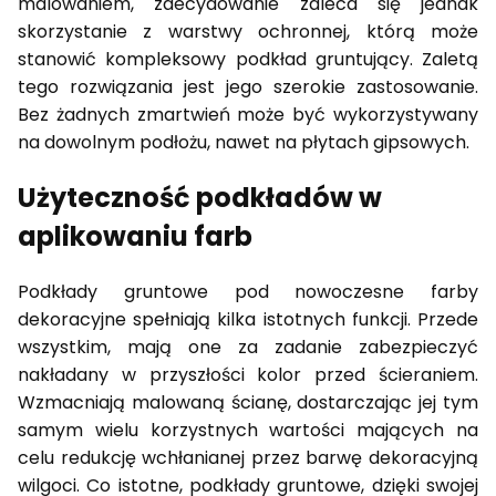
malowaniem,
zdecydowanie
zaleca
się
jednak
skorzystanie
z
warstwy
ochronnej,
którą
może
stanowić
kompleksowy podkład gruntujący. Zaletą
tego rozwiązania jest jego szerokie zastosowanie.
Bez żadnych zmartwień może
być wykorzystywany
na dowolnym podłożu, nawet na płytach gipsowych.
Użyteczność podkładów w
aplikowaniu farb
Podkłady gruntowe pod nowoczesne farby
dekoracyjne spełniają kilka istotnych funkcji. Przede
wszystkim, mają one za
zadanie zabezpieczyć
nakładany w przyszłości kolor przed ścieraniem.
Wzmacniają malowaną ścianę, dostarczając jej
tym
samym wielu korzystnych wartości mających na
celu redukcję wchłanianej przez barwę dekoracyjną
wilgoci. Co
istotne, podkłady gruntowe, dzięki swojej