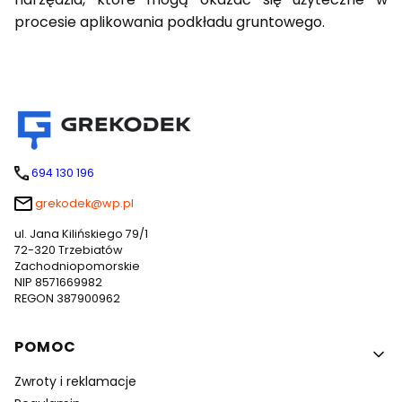
procesie aplikowania podkładu gruntowego.
694 130 196
grekodek@wp.pl
ul. Jana Kilińskiego 79/1
72-320 Trzebiatów
Zachodniopomorskie
NIP 8571669982
REGON 387900962
Linki w stopce
POMOC
Zwroty i reklamacje