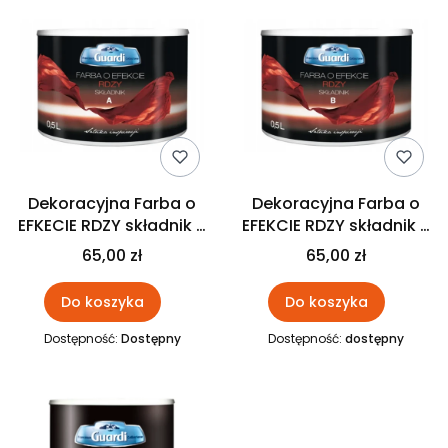
Dekoracyjna Farba o
Dekoracyjna Farba o
EFKECIE RDZY składnik A
EFEKCIE RDZY składnik B
0,5L GUARDI
0,5L GUARDI
65,00 zł
65,00 zł
Do koszyka
Do koszyka
Dostępność:
Dostępny
Dostępność:
dostępny