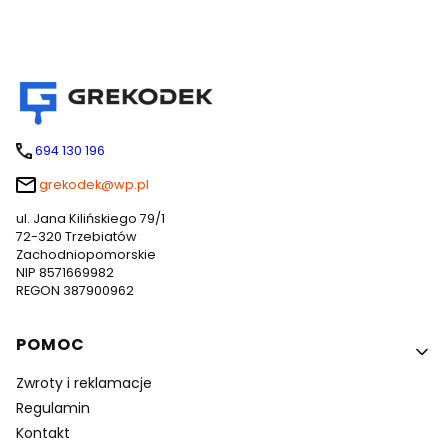
694 130 196
grekodek@wp.pl
ul. Jana Kilińskiego 79/1
72-320 Trzebiatów
Zachodniopomorskie
NIP 8571669982
REGON 387900962
Linki w stopce
POMOC
Zwroty i reklamacje
Regulamin
Kontakt