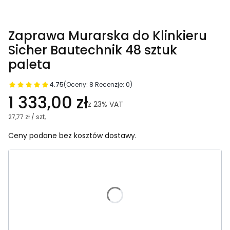
Zaprawa Murarska do Klinkieru
Sicher Bautechnik 48 sztuk
paleta
4.75
(Oceny: 8 Recenzje: 0)
1 333,00 zł
z
23%
VAT
27,77 zł / szt,
Ceny podane bez kosztów dostawy.
Wybierz wariant produktu:
Poszczególne warianty mogą różnić się ceną
*
KOLOR
SZARY
CZARNY
GRAFITOWY