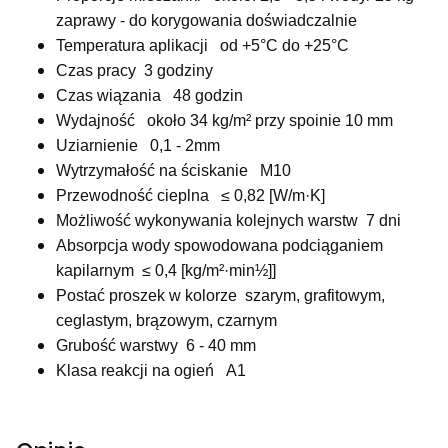
zaprawy - do korygowania doświadczalnie
Temperatura aplikacji od +5°C do +25°C
Czas pracy 3 godziny
Czas wiązania 48 godzin
Wydajność około 34 kg/m² przy spoinie 10 mm
Uziarnienie 0,1 - 2mm
Wytrzymałość na ściskanie M10
Przewodność cieplna ≤ 0,82 [W/m·K]
Możliwość wykonywania kolejnych warstw 7 dni
Absorpcja wody spowodowana podciąganiem
kapilarnym ≤ 0,4 [kg/m²·min½]]
Postać proszek w kolorze szarym, grafitowym,
ceglastym, brązowym, czarnym
Grubość warstwy 6 - 40 mm
Klasa reakcji na ogień A1