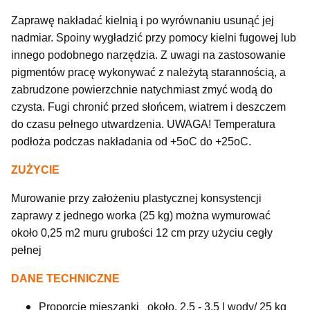
Zaprawę nakładać kielnią i po wyrównaniu usunąć jej
nadmiar. Spoiny wygładzić przy pomocy kielni fugowej lub
innego podobnego narzędzia. Z uwagi na zastosowanie
pigmentów pracę wykonywać z należytą starannością, a
zabrudzone powierzchnie natychmiast zmyć wodą do
czysta. Fugi chronić przed słońcem, wiatrem i deszczem
do czasu pełnego utwardzenia. UWAGA! Temperatura
podłoża podczas nakładania od +5oC do +25oC.
ZUŻYCIE
Murowanie przy założeniu plastycznej konsystencji
zaprawy z jednego worka (25 kg) można wymurować
około 0,25 m2 muru grubości 12 cm przy użyciu cegły
pełnej
DANE TECHNICZNE
Proporcje mieszanki około. 2,5 - 3,5 l wody/ 25 kg