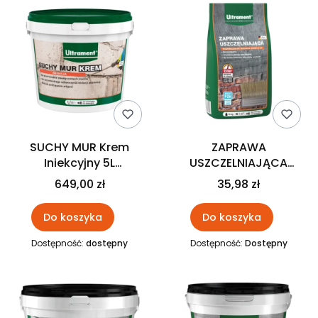
SUCHY MUR Krem
ZAPRAWA
Iniekcyjny 5L
USZCZELNIAJĄCA
ULTRAMENT
Przeciw Wilgoci do
649,00 zł
35,98 zł
Murów Betonu 5kg
ULTRAMENT
Do koszyka
Do koszyka
Dostępność:
dostępny
Dostępność:
Dostępny