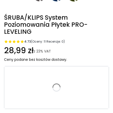
ŚRUBA/KLIPS System
Poziomowania Płytek PRO-
LEVELING
4.73
(Oceny: 11 Recenzje: 0)
28,99 zł
z
23%
VAT
Ceny podane bez kosztów dostawy.
Wybierz wariant produktu:
Poszczególne warianty mogą różnić się ceną
*
ROZMIAR KLIPSA
Wybierz