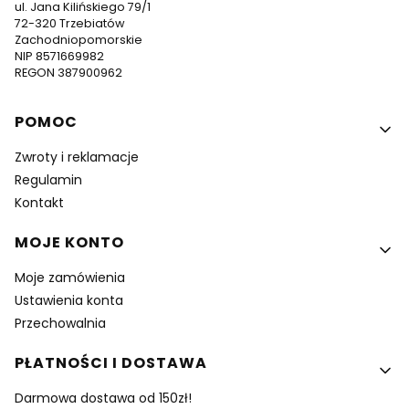
ul. Jana Kilińskiego 79/1
72-320 Trzebiatów
Zachodniopomorskie
NIP 8571669982
REGON 387900962
Linki w stopce
POMOC
Zwroty i reklamacje
Regulamin
Kontakt
MOJE KONTO
Moje zamówienia
Ustawienia konta
Przechowalnia
PŁATNOŚCI I DOSTAWA
Darmowa dostawa od 150zł!