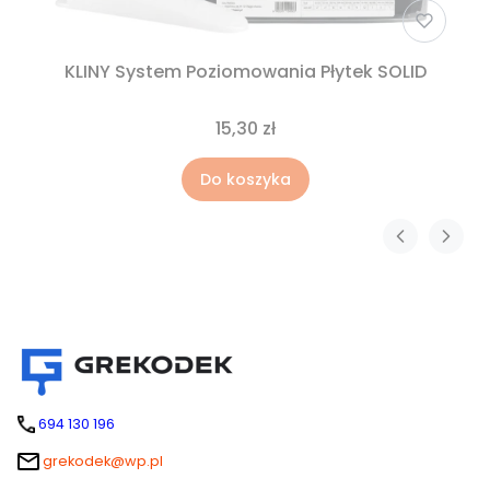
KLINY System Poziomowania Płytek SOLID
15,30 zł
Do koszyka
694 130 196
grekodek@wp.pl