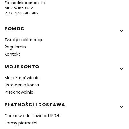
Zachodniopomorskie
NIP 8571669982
REGON 387900962
Linki w stopce
POMOC
Zwroty i reklamacje
Regulamin
Kontakt
MOJE KONTO
Moje zamówienia
Ustawienia konta
Przechowalnia
PŁATNOŚCI I DOSTAWA
Darmowa dostawa od 150zł!
Formy płatności