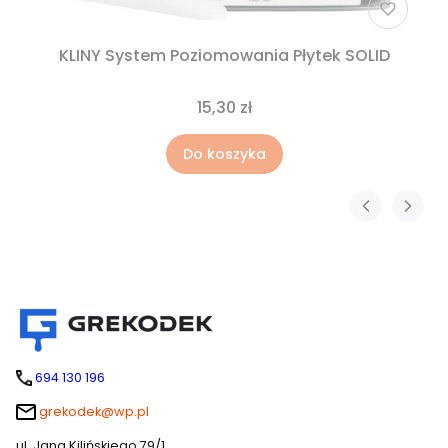
KLINY System Poziomowania Płytek SOLID
15,30 zł
Do koszyka
694 130 196
grekodek@wp.pl
ul. Jana Kilińskiego 79/1