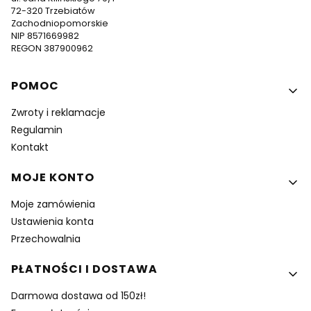
72-320 Trzebiatów
Zachodniopomorskie
NIP 8571669982
REGON 387900962
Linki w stopce
POMOC
Zwroty i reklamacje
Regulamin
Kontakt
MOJE KONTO
Moje zamówienia
Ustawienia konta
Przechowalnia
PŁATNOŚCI I DOSTAWA
Darmowa dostawa od 150zł!