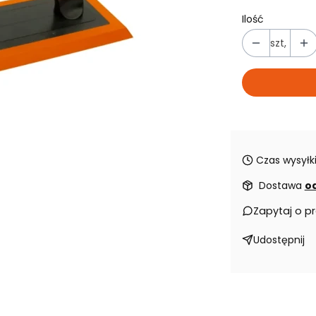
Ilość
szt,
Czas wysyłki
Dostawa
od
Zapytaj o p
Udostępnij