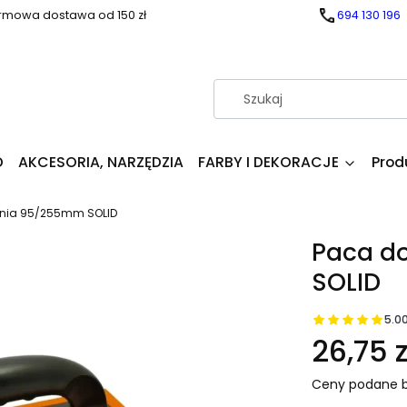
rmowa dostawa od 150 zł
694 130 196
D
AKCESORIA, NARZĘDZIA
FARBY I DEKORACJE
Prod
nia 95/255mm SOLID
Paca d
SOLID
5.0
26,75 z
Ceny podane b