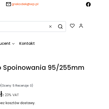
grekodek@wp.pl
Produkty w k
Wyczyść
Szukaj
ucent
Kontakt
o Spoinowania 95/255mm
0
(Oceny: 5 Recenzje: 0)
ł
z
23%
VAT
ez kosztów dostawy.