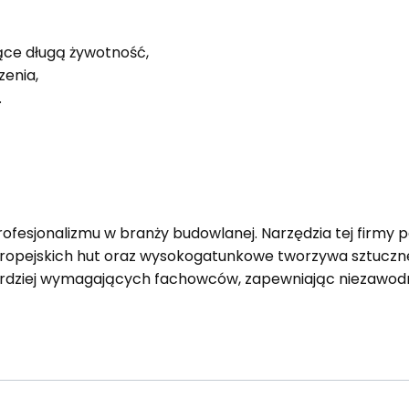
ące długą żywotność,
enia,
.
rofesjonalizmu w branży budowlanej. Narzędzia tej firmy 
uropejskich hut oraz wysokogatunkowe tworzywa sztuczne
ardziej wymagających fachowców, zapewniając niezawodn