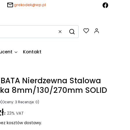
grekodek@wp.pl
Produkty w k
Wyczyść
Szukaj
ucent
Kontakt
ĘBATA Nierdzewna Stalowa
ska 8mm/130/270mm SOLID
0
(Oceny: 3 Recenzje: 0)
ł
z
23%
VAT
ez kosztów dostawy.