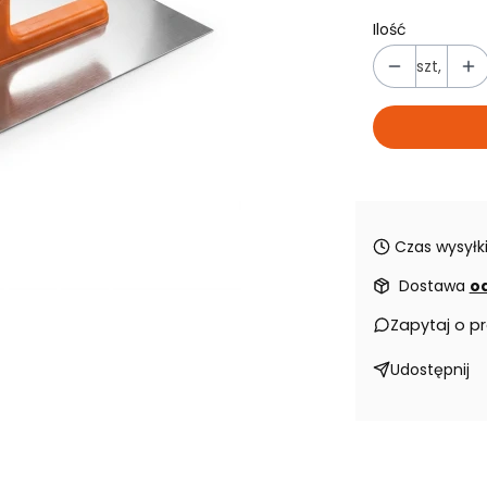
Ilość
szt,
Czas wysyłki
Dostawa
od
Zapytaj o p
Udostępnij