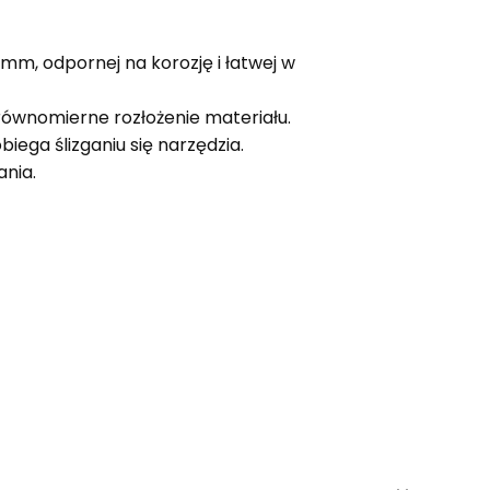
mm, odpornej na korozję i łatwej w
 równomierne rozłożenie materiału.
ega ślizganiu się narzędzia.
ania.