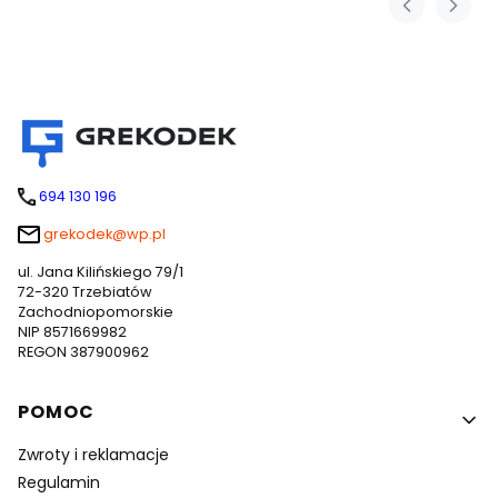
694 130 196
grekodek@wp.pl
ul. Jana Kilińskiego 79/1
72-320 Trzebiatów
Zachodniopomorskie
NIP 8571669982
REGON 387900962
Linki w stopce
POMOC
Zwroty i reklamacje
Regulamin