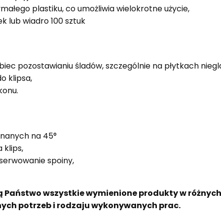
ałego plastiku, co umożliwia wielokrotne użycie,
 lub wiadro 100 sztuk
biec pozostawianiu śladów, szczególnie na płytkach nieg
o klipsa,
konu.
inanych na 45°
 klips,
serwowanie spoiny,
dą Państwo wszystkie wymienione produkty w różnyc
ch potrzeb i rodzaju wykonywanych prac.