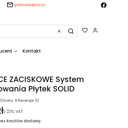
grekodek@wp.pl
Produkty w k
Wyczyść
Szukaj
ucent
Kontakt
CE ZACISKOWE System
wania Płytek SOLID
0
(Oceny: 8 Recenzje: 0)
ł
z
23%
VAT
ez kosztów dostawy.