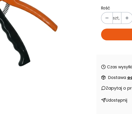
Ilość
szt,
Czas wysyłki
Dostawa
od
Zapytaj o p
Udostępnij