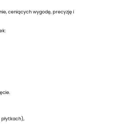
ie, ceniących wygodę, precyzję i
ek:
ęcie.
 płytkach),