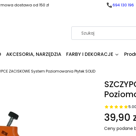
rmowa dostawa od 150 zł
694 130 196
D
AKCESORIA, NARZĘDZIA
FARBY I DEKORACJE
Prod
PCE ZACISKOWE System Poziomowania Płytek SOLID
SZCZYP
Poziomo
5.0
39,90 z
Ceny podane b