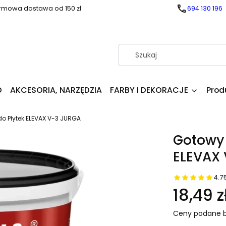
rmowa dostawa od 150 zł
694 130 196
D
AKCESORIA, NARZĘDZIA
FARBY I DEKORACJE
Prod
o Płytek ELEVAX V-3 JURGA
Gotowy 
ELEVAX
4.7
18,49 z
Ceny podane b