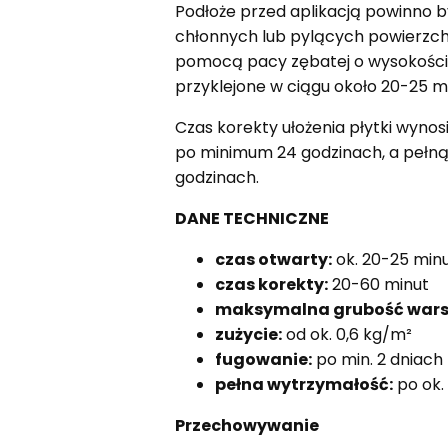
Podłoże przed aplikacją powinno b
chłonnych lub pylących powierzchn
pomocą pacy zębatej o wysokości 
przyklejone w ciągu około 20-25 mi
Czas korekty ułożenia płytki wynos
po minimum 24 godzinach, a pełną 
godzinach.
DANE TECHNICZNE
czas otwarty:
ok. 20-25 min
czas korekty:
20-60 minut
maksymalna grubość wars
zużycie:
od ok. 0,6 kg/m²
fugowanie:
po min. 2 dniach
pełna wytrzymałość:
po ok.
Przechowywanie