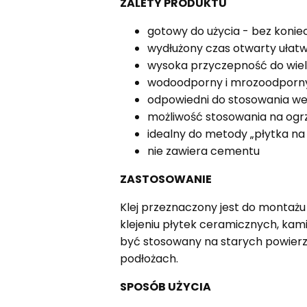
ZALETY PRODUKTU
gotowy do użycia - bez konie
wydłużony czas otwarty ułatw
wysoka przyczepność do wie
wodoodporny i mrozoodporny
odpowiedni do stosowania we
możliwość stosowania na og
idealny do metody „płytka na
nie zawiera cementu
ZASTOSOWANIE
Klej przeznaczony jest do montaż
klejeniu płytek ceramicznych, kam
być stosowany na starych powierzch
podłożach.
SPOSÓB UŻYCIA