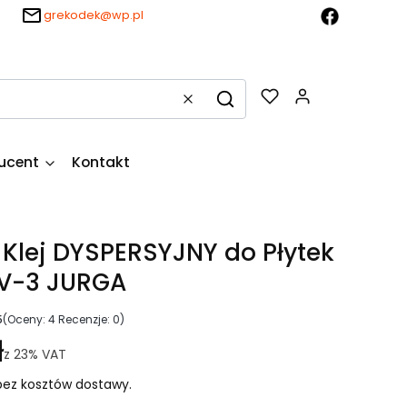
grekodek@wp.pl
Produkty w k
Wyczyść
Szukaj
ucent
Kontakt
Klej DYSPERSYJNY do Płytek
 V-3 JURGA
5
(Oceny: 4 Recenzje: 0)
ł
z
23%
VAT
ez kosztów dostawy.