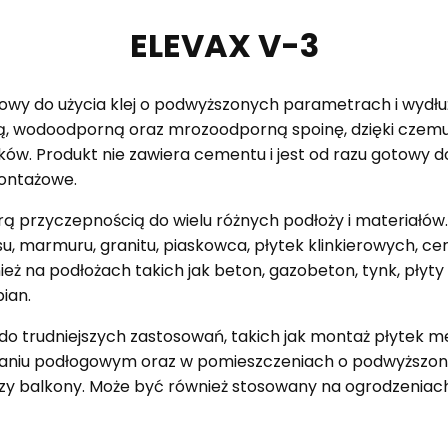
ELEVAX V-3
otowy do użycia klej o podwyższonych parametrach i wydł
ałą, wodoodporną oraz mrozoodporną spoinę, dzięki cze
ków. Produkt nie zawiera cementu i jest od razu gotowy d
ontażowe.
brą przyczepnością do wielu różnych podłoży i materiałów
resu, marmuru, granitu, piaskowca, płytek klinkierowych, ce
eż na podłożach takich jak beton, gazobeton, tynk, płyt
ian.
 do trudniejszych zastosowań, takich jak montaż płytek 
waniu podłogowym oraz w pomieszczeniach o podwyższonej
ny czy balkony. Może być również stosowany na ogrodzenia