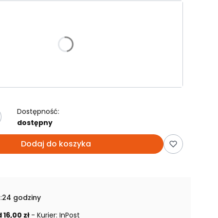
riant produktu:
e warianty mogą różnić się ceną
Ć
 kg
16 kg
Dostępność:
dostępny
Dodaj do koszyka
:
24 godziny
 16,00 zł
- Kurier: InPost