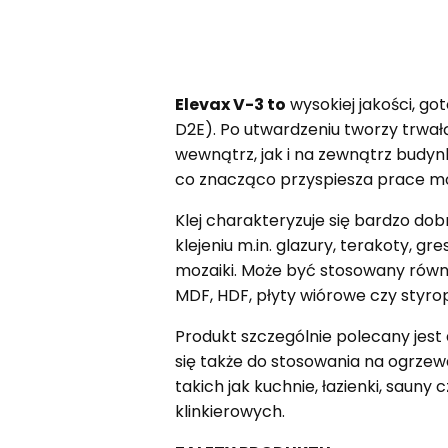
Elevax V-3 to
wysokiej jakości, g
D2E). Po utwardzeniu tworzy trw
wewnątrz, jak i na zewnątrz budyn
co znacząco przyspiesza prace m
Klej charakteryzuje się bardzo do
klejeniu m.in. glazury, terakoty, g
mozaiki. Może być stosowany równi
MDF, HDF, płyty wiórowe czy styrop
Produkt szczególnie polecany jest
się także do stosowania na ogrze
takich jak kuchnie, łazienki, sau
klinkierowych.