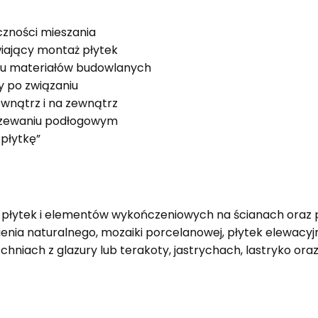
czności mieszania
iający montaż płytek
lu materiałów budowlanych
 po związaniu
wnątrz i na zewnątrz
rzewaniu podłogowym
 płytkę”
u płytek i elementów wykończeniowych na ścianach oraz 
ienia naturalnego, mozaiki porcelanowej, płytek elewacy
niach z glazury lub terakoty, jastrychach, lastryko oraz