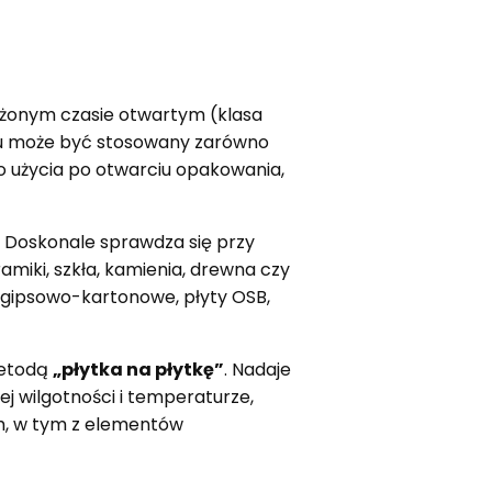
użonym czasie otwartym (klasa
mu może być stosowany zarówno
o użycia po otwarciu opakowania,
. Doskonale sprawdza się przy
ramiki, szkła, kamienia, drewna czy
y gipsowo-kartonowe, płyty OSB,
metodą
„płytka na płytkę”
. Nadaje
 wilgotności i temperaturze,
ch, w tym z elementów