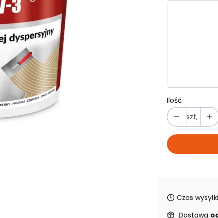
Wybierz wa
Poszczególn
*
POJEMNOŚ
0,8 kg
4
Ilość
szt,
Czas wysyłki
Dostawa
od