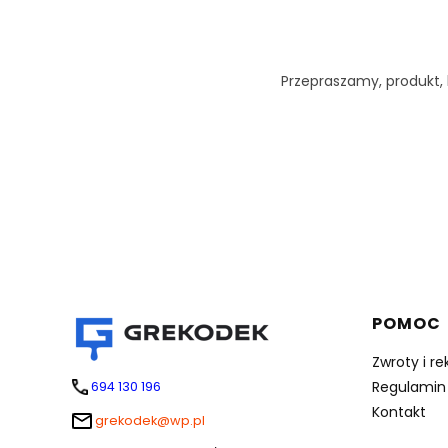
Przepraszamy, produkt, k
Linki 
POMOC
Zwroty i r
Regulamin
694 130 196
Kontakt
grekodek@wp.pl