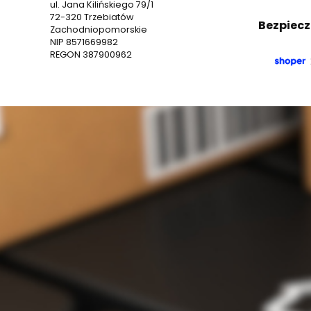
ul. Jana Kilińskiego 79/1
72-320 Trzebiatów
Bezpiecz
Zachodniopomorskie
NIP 8571669982
REGON 387900962