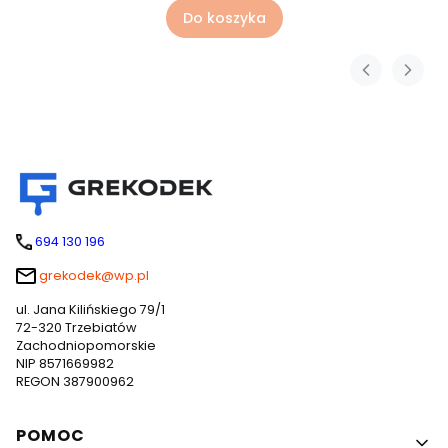
Do koszyka
694 130 196
grekodek@wp.pl
ul. Jana Kilińskiego 79/1
72-320 Trzebiatów
Zachodniopomorskie
NIP 8571669982
REGON 387900962
Linki w stopce
POMOC