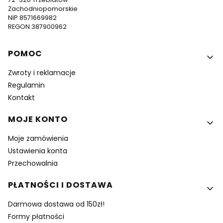
Zachodniopomorskie
NIP 8571669982
REGON 387900962
Linki w stopce
POMOC
Zwroty i reklamacje
Regulamin
Kontakt
MOJE KONTO
Moje zamówienia
Ustawienia konta
Przechowalnia
PŁATNOŚCI I DOSTAWA
Darmowa dostawa od 150zł!
Formy płatności