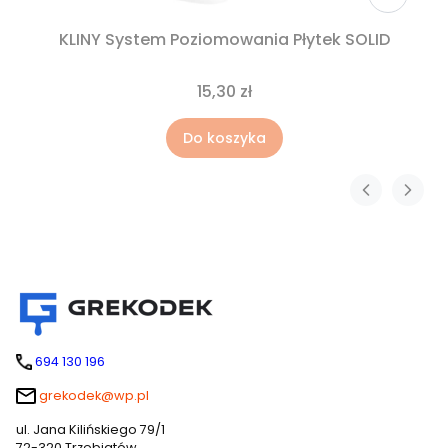
KLINY System Poziomowania Płytek SOLID
15,30 zł
Do koszyka
694 130 196
grekodek@wp.pl
ul. Jana Kilińskiego 79/1
72-320 Trzebiatów