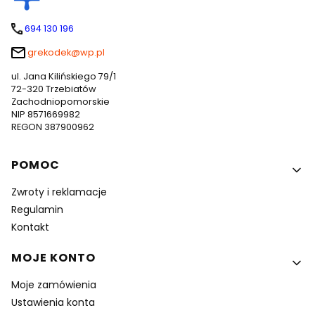
694 130 196
grekodek@wp.pl
ul. Jana Kilińskiego 79/1
72-320 Trzebiatów
Zachodniopomorskie
NIP 8571669982
REGON 387900962
Linki w stopce
POMOC
Zwroty i reklamacje
Regulamin
Kontakt
MOJE KONTO
Moje zamówienia
Ustawienia konta