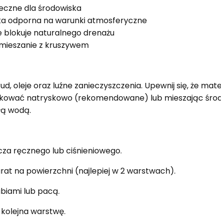
eczne dla środowiska
ka odporna na warunki atmosferyczne
e blokuje naturalnego drenażu
b mieszanie z kruszywem
d, oleje oraz luźne zanieczyszczenia. Upewnij się, że mate
likować natryskowo (rekomendowane) lub mieszając śro
łą wodą.
cza ręcznego lub ciśnieniowego.
rat na powierzchni (najlepiej w 2 warstwach).
biami lub pacą.
 kolejna warstwę.