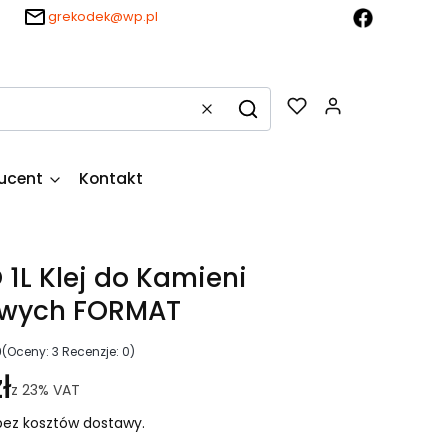
grekodek@wp.pl
Produkty w k
Wyczyść
Szukaj
ucent
Kontakt
1L Klej do Kamieni
wych FORMAT
0
(Oceny: 3 Recenzje: 0)
ł
z
23%
VAT
ez kosztów dostawy.