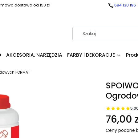
rmowa dostawa od 150 zł
694 130 196
D
AKCESORIA, NARZĘDZIA
FARBY I DEKORACJE
Prod
rodowych FORMAT
SPOIWO 
Ogrodo
5.0
76,00 z
Ceny podane b