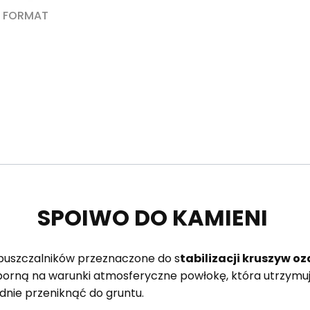
h FORMAT
SPOIWO DO KAMIENI
zpuszczalników przeznaczone do s
tabilizacji kruszyw o
dporną na warunki atmosferyczne powłokę, która utrzymuje
dnie przeniknąć do gruntu.