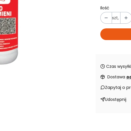
Ilość
szt,
Czas wysyłki
Dostawa
od
Zapytaj o p
Udostępnij