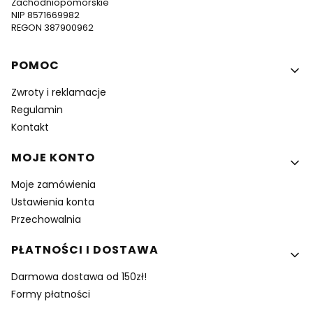
Zachodniopomorskie
NIP 8571669982
REGON 387900962
Linki w stopce
POMOC
Zwroty i reklamacje
Regulamin
Kontakt
MOJE KONTO
Moje zamówienia
Ustawienia konta
Przechowalnia
PŁATNOŚCI I DOSTAWA
Darmowa dostawa od 150zł!
Formy płatności