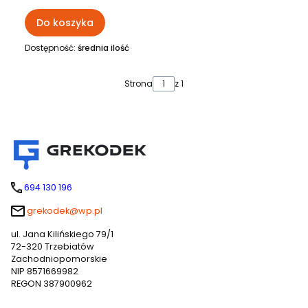
płyt g-k i naprawy
uszkodzeń
Do koszyka
Dostępność:
średnia ilość
Strona
z 1
694 130 196
grekodek@wp.pl
ul. Jana Kilińskiego 79/1
72-320 Trzebiatów
Zachodniopomorskie
NIP 8571669982
REGON 387900962