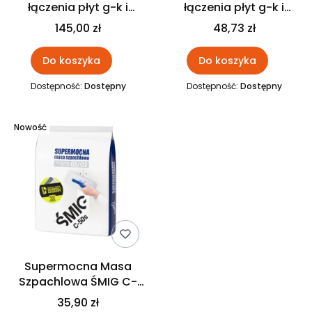
łączenia płyt g-k i
łączenia płyt g-k i
naprawy uszkodzeń
naprawy uszkodzeń
145,00 zł
48,73 zł
ŚMIG C-50 17 kg
ŚMIG C-50 5 kg
Do koszyka
Do koszyka
Dostępność:
Dostępny
Dostępność:
Dostępny
Nowość
Supermocna Masa
Szpachlowa ŚMIG C-
50s 5 kg do łączenia
35,90 zł