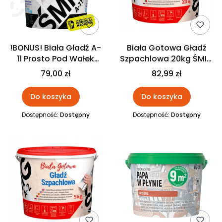
!BONUS! Biała Gładź A-
Biała Gotowa Gładź
11 Prosto Pod Wałek
Szpachlowa 20kg ŚMIG
ŚMIG 17 kg !BONUS!
A-2
79,00 zł
82,99 zł
Do koszyka
Do koszyka
Dostępność:
Dostępny
Dostępność:
Dostępny