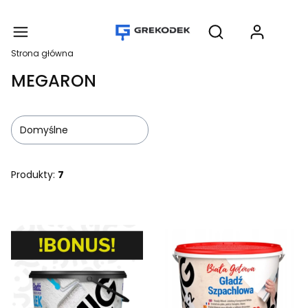
Produ
Otwórz wyszukiwar
Strona główna
MEGARON
Domyślne
Produkty:
7
Lista produktów