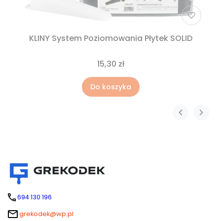
KLINY System Poziomowania Płytek SOLID
15,30 zł
Do koszyka
694 130 196
grekodek@wp.pl