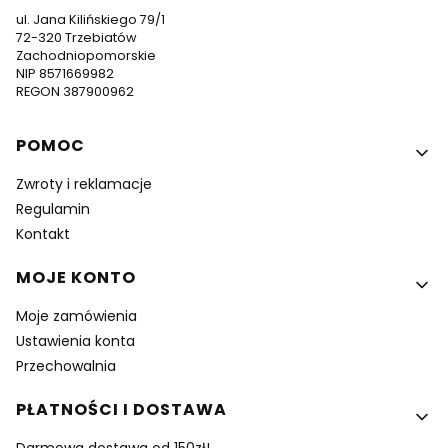
ul. Jana Kilińskiego 79/1
72-320 Trzebiatów
Zachodniopomorskie
NIP 8571669982
REGON 387900962
Linki w stopce
POMOC
Zwroty i reklamacje
Regulamin
Kontakt
MOJE KONTO
Moje zamówienia
Ustawienia konta
Przechowalnia
PŁATNOŚCI I DOSTAWA
Darmowa dostawa od 150zł!