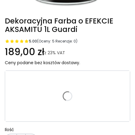
Dekoracyjna Farba o EFEKCIE
AKSAMITU 1L Guardi
5.00
(Oceny: 5 Recenzje: 0)
189,00 zł
z
23%
VAT
Ceny podane bez kosztów dostawy.
Wybierz wariant produktu:
Poszczególne warianty mogą różnić się ceną
*
KOLOR
Wybierz
Ilość