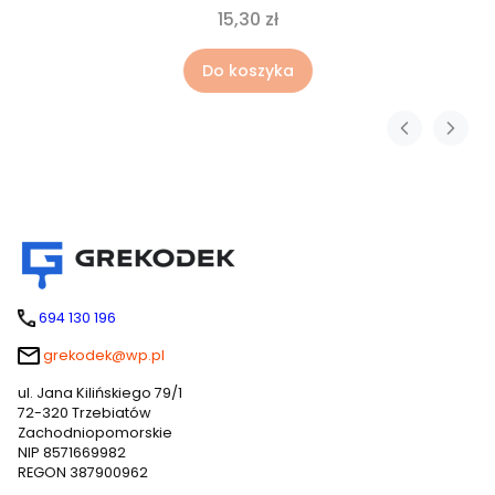
15,30 zł
Do koszyka
694 130 196
grekodek@wp.pl
ul. Jana Kilińskiego 79/1
72-320 Trzebiatów
Zachodniopomorskie
NIP 8571669982
REGON 387900962