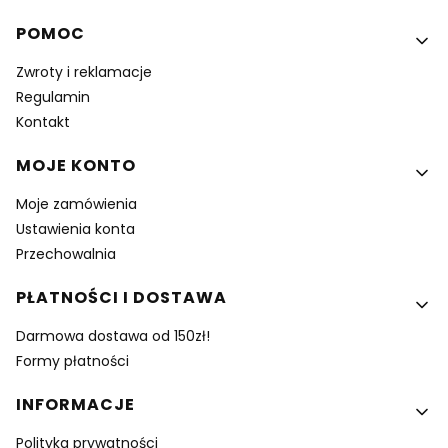
Linki w stopce
POMOC
Zwroty i reklamacje
Regulamin
Kontakt
MOJE KONTO
Moje zamówienia
Ustawienia konta
Przechowalnia
PŁATNOŚCI I DOSTAWA
Darmowa dostawa od 150zł!
Formy płatności
INFORMACJE
Polityka prywatności