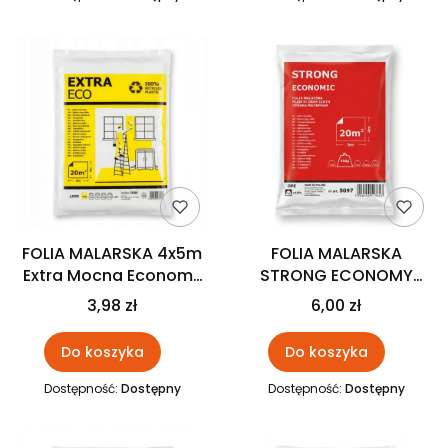
FOLIA MALARSKA 4x5m
FOLIA MALARSKA
Extra Mocna Economy
STRONG ECONOMY
SOLID
4mx5m SOLID
3,98 zł
6,00 zł
Do koszyka
Do koszyka
Dostępność:
Dostępny
Dostępność:
Dostępny