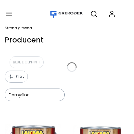
Produ
Otwórz wyszukiwar
Strona główna
Producent
BLUE DOLPHIN
1
Filtry
Domyślne
Lista produktów