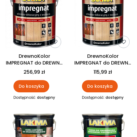
DrewnoKolor
DrewnoKolor
IMPREGNAT do DREWNA
IMPREGNAT do DREWNA
Z Woskiem 10L Lakma
Z Woskiem 4L Lakma
256,99 zł
115,99 zł
Do koszyka
Do koszyka
Dostępność:
dostępny
Dostępność:
dostępny