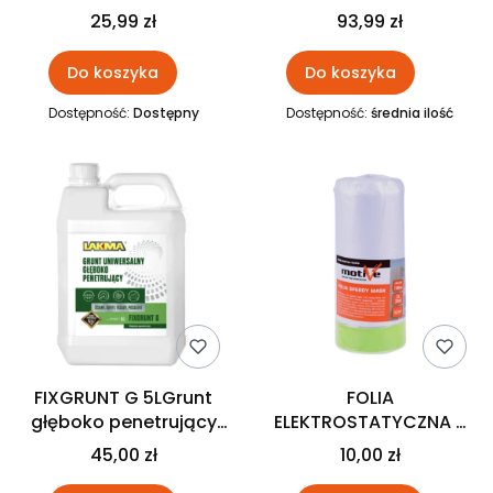
Zewnętrzna LAKMA
Zewnętrzna LAKMA
25,99 zł
93,99 zł
Do koszyka
Do koszyka
Dostępność:
Dostępny
Dostępność:
średnia ilość
FIXGRUNT G 5LGrunt
FOLIA
głęboko penetrujący
ELEKTROSTATYCZNA Z
drobnocząsteczkowy
TAŚMA SPEEDY MASK
45,00 zł
10,00 zł
LAKMA
COMFORT MOTIVE