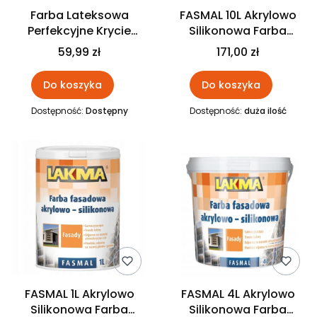
Farba Lateksowa
FASMAL 10L Akrylowo
Perfekcyjne Krycie
Silikonowa Farba
BIAŁA SZATA DOŻY
Zewnętrzna LAKMA
59,99 zł
171,00 zł
GUARDI
Do koszyka
Do koszyka
Dostępność:
Dostępny
Dostępność:
duża ilość
FASMAL 1L Akrylowo
FASMAL 4L Akrylowo
Silikonowa Farba
Silikonowa Farba