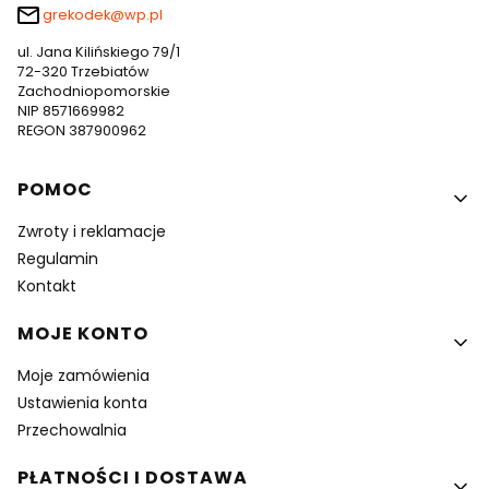
grekodek@wp.pl
ul. Jana Kilińskiego 79/1
72-320 Trzebiatów
Zachodniopomorskie
NIP 8571669982
REGON 387900962
Linki w stopce
POMOC
Zwroty i reklamacje
Regulamin
Kontakt
MOJE KONTO
Moje zamówienia
Ustawienia konta
Przechowalnia
PŁATNOŚCI I DOSTAWA