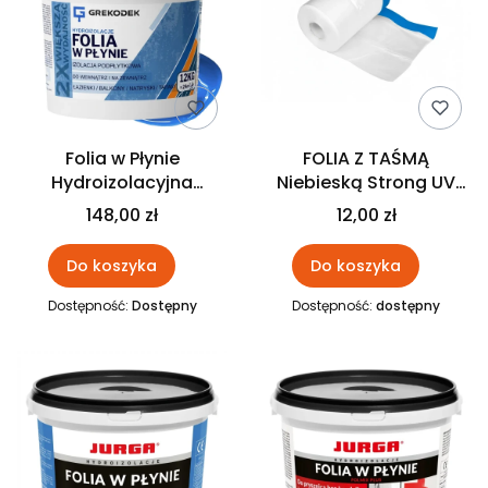
Folia w Płynie
FOLIA Z TAŚMĄ
Hydroizolacyjna
Niebieską Strong UV
Niebieska 12KG
SOLID
148,00 zł
12,00 zł
GREKODEK
Do koszyka
Do koszyka
Dostępność:
Dostępny
Dostępność:
dostępny