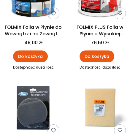
FOLMIX Folia w Płynie do
FOLMIX PLUS Folia w
Wewnątrz i na Zewnątrz
Płynie o Wysokiej
JURGA
Elastyczności JURGA
49,00 zł
76,50 zł
Do koszyka
Do koszyka
Dostępność:
duża ilość
Dostępność:
duża ilość