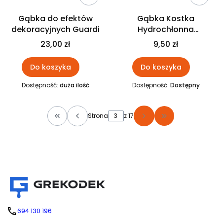
Gąbka do efektów
Gąbka Kostka
dekoracyjnych Guardi
Hydrochłonna
Glazurnicza Żółta SOLID
23,00 zł
9,50 zł
Do koszyka
Do koszyka
Dostępność:
duża ilość
Dostępność:
Dostępny
Strona
z 17
Wróć do pierwszej strony z produktami
Przejdź do osta
694 130 196