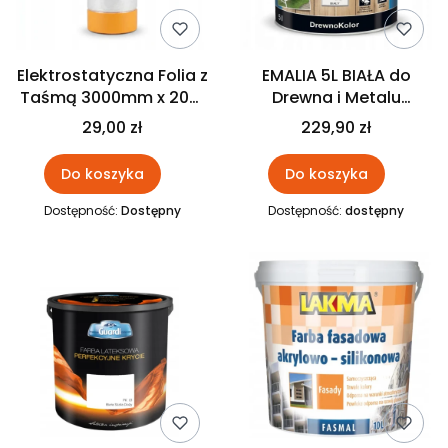
Elektrostatyczna Folia z
EMALIA 5L BIAŁA do
Taśmą 3000mm x 20m
Drewna i Metalu
SPEEDY MASK WASHI
Akrylowa
29,00 zł
229,90 zł
MOTIVE
Wodorozcieńczalna
LAKMA
Do koszyka
Do koszyka
Dostępność:
Dostępny
Dostępność:
dostępny