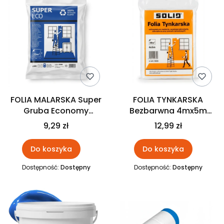
FOLIA MALARSKA Super
FOLIA TYNKARSKA
Gruba Economy
Bezbarwna 4mx5m
4mx5m SOLID
SOLID
9,29 zł
12,99 zł
Do koszyka
Do koszyka
Dostępność:
Dostępny
Dostępność:
Dostępny