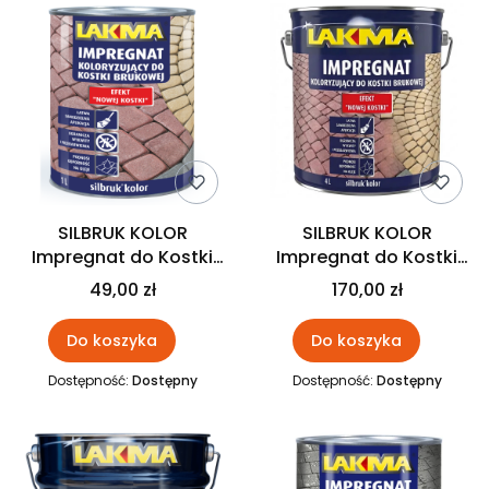
SILBRUK KOLOR
SILBRUK KOLOR
Impregnat do Kostki
Impregnat do Kostki
Brukowej 1L LAKMA
Brukowej 4L LAKMA
49,00 zł
170,00 zł
Do koszyka
Do koszyka
Dostępność:
Dostępny
Dostępność:
Dostępny