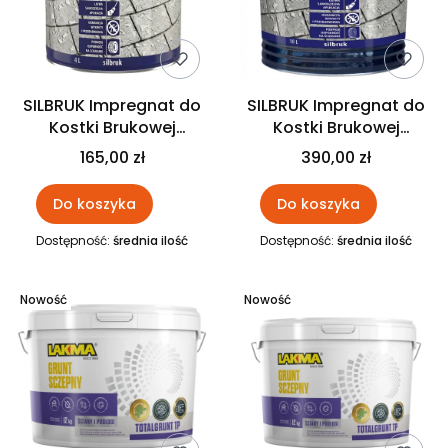
SILBRUK Impregnat do
SILBRUK Impregnat do
Kostki Brukowej
Kostki Brukowej
BEZBARWNY 4L Lakma
BEZBARWNY 10L Lakma
165,00 zł
390,00 zł
Do koszyka
Do koszyka
Dostępność:
średnia ilość
Dostępność:
średnia ilość
Nowość
Nowość