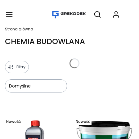
Produ
Otwórz wyszukiwar
Strona główna
CHEMIA BUDOWLANA
Filtry
Domyślne
Lista produktów
Nowość
Nowość