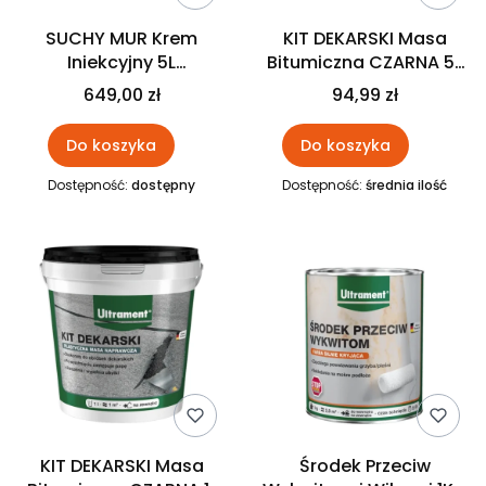
SUCHY MUR Krem
KIT DEKARSKI Masa
Iniekcyjny 5L
Bitumiczna CZARNA 5L
ULTRAMENT
ULTRAMENT
649,00 zł
94,99 zł
Do koszyka
Do koszyka
Dostępność:
dostępny
Dostępność:
średnia ilość
KIT DEKARSKI Masa
Środek Przeciw