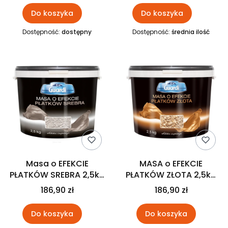
Do koszyka
Do koszyka
Dostępność:
dostępny
Dostępność:
średnia ilość
Masa o EFEKCIE
MASA o EFEKCIE
PŁATKÓW SREBRA 2,5kg
PŁATKÓW ZŁOTA 2,5kg
Guardi
Guardi
186,90 zł
186,90 zł
Do koszyka
Do koszyka