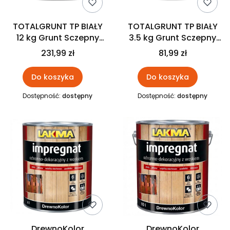
TOTALGRUNT TP BIAŁY
TOTALGRUNT TP BIAŁY
12 kg Grunt Sczepny
3.5 kg Grunt Sczepny
Lakma
Lakma
231,99 zł
81,99 zł
Do koszyka
Do koszyka
Dostępność:
dostępny
Dostępność:
dostępny
DrewnoKolor
DrewnoKolor