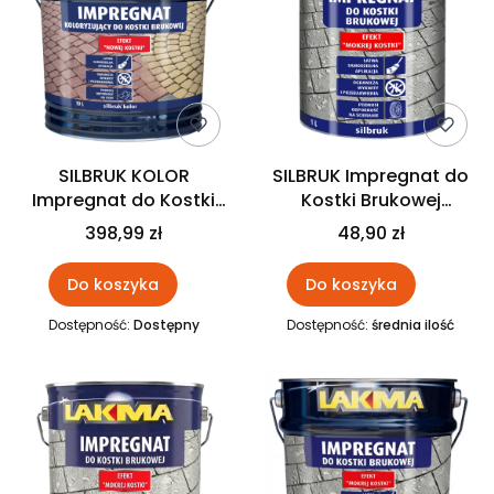
SILBRUK KOLOR
SILBRUK Impregnat do
Impregnat do Kostki
Kostki Brukowej
Brukowej 10L LAKMA
BEZBARWNY 1L Lakma
398,99 zł
48,90 zł
Do koszyka
Do koszyka
Dostępność:
Dostępny
Dostępność:
średnia ilość