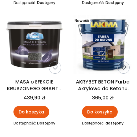
Dostępność:
Dostępny
Dostępność:
Dostępny
Nowość
MASA o EFEKCIE
AKRYBET BETON Farba
KRUSZONEGO GRAFITU
Akrylowa do Betonu
5kg Guardi
CIEMNY BRĄZOWY 10L
439,90 zł
365,00 zł
LAKMA
Do koszyka
Do koszyka
Dostępność:
Dostępny
Dostępność:
dostępny