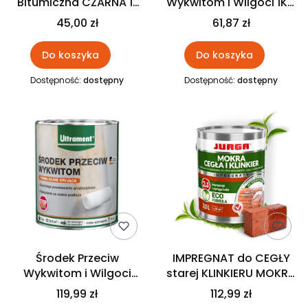
Bitumiczna CZARNA 1L
Wykwitom i Wilgoci 1KG
ULTRAMENT
ULTRAMENT
45,00 zł
61,87 zł
Do koszyka
Do koszyka
Dostępność:
dostępny
Dostępność:
dostępny
Środek Przeciw
IMPREGNAT do CEGŁY
Wykwitom i Wilgoci
starej KLINKIERU MOKRA
3KG ULTRAMENT
CEGŁA I KLINKIER 3L
119,99 zł
112,99 zł
JURGA