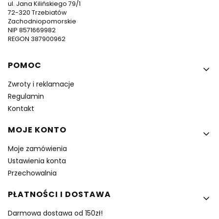
ul. Jana Kilińskiego 79/1
72-320 Trzebiatów
Zachodniopomorskie
NIP 8571669982
REGON 387900962
Linki w stopce
POMOC
Zwroty i reklamacje
Regulamin
Kontakt
MOJE KONTO
Moje zamówienia
Ustawienia konta
Przechowalnia
PŁATNOŚCI I DOSTAWA
Darmowa dostawa od 150zł!