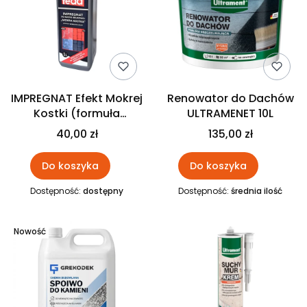
IMPREGNAT Efekt Mokrej
Renowator do Dachów
Kostki (formuła
ULTRAMENET 10L
wodna) Mokra Kostka
40,00 zł
135,00 zł
FEDA 1L
Do koszyka
Do koszyka
Dostępność:
dostępny
Dostępność:
średnia ilość
Nowość