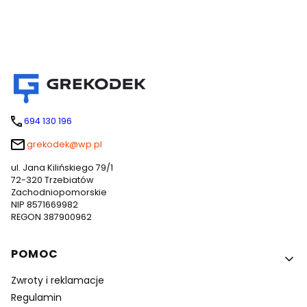
694 130 196
grekodek@wp.pl
ul. Jana Kilińskiego 79/1
72-320 Trzebiatów
Zachodniopomorskie
NIP 8571669982
REGON 387900962
Linki w stopce
POMOC
Zwroty i reklamacje
Regulamin