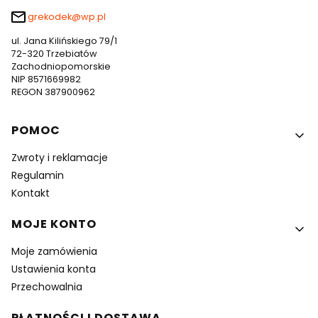
grekodek@wp.pl
ul. Jana Kilińskiego 79/1
72-320 Trzebiatów
Zachodniopomorskie
NIP 8571669982
REGON 387900962
Linki w stopce
POMOC
Zwroty i reklamacje
Regulamin
Kontakt
MOJE KONTO
Moje zamówienia
Ustawienia konta
Przechowalnia
PŁATNOŚCI I DOSTAWA