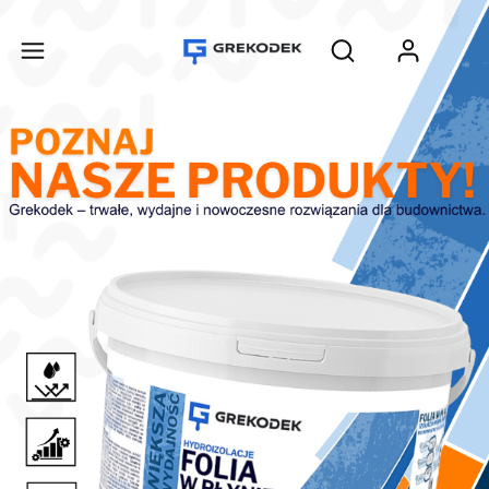
Produ
Otwórz wyszukiwar