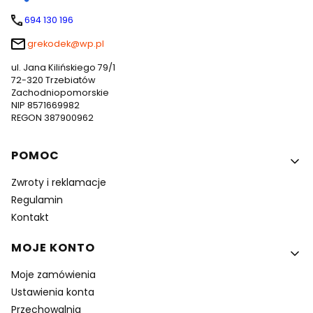
694 130 196
grekodek@wp.pl
ul. Jana Kilińskiego 79/1
72-320 Trzebiatów
Zachodniopomorskie
NIP 8571669982
REGON 387900962
Linki w stopce
POMOC
Zwroty i reklamacje
Regulamin
Kontakt
MOJE KONTO
Moje zamówienia
Ustawienia konta
Przechowalnia