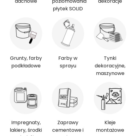
dachowe
poziomowania
dekoracje
płytek SOLID
Grunty, farby
Farby w
Tynki
podkładowe
sprayu
dekoracyjne,
maszynowe
Impregnaty,
Zaprawy
Kleje
lakiery, środki
cementowe i
montażowe