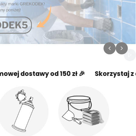
Włą
stawy od 150 zł 🎉
Skorzystaj z darmowe