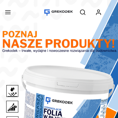
Produ
Otwórz wyszukiwar