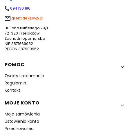
694 130 196
grekodek@wp.pl
ul. Jana Kilińskiego 79/1
72-320 Trzebiatów
Zachodniopomorskie
NIP 8571669982
REGON 387900962
Linki w stopce
POMOC
Zwroty i reklamacje
Regulamin
Kontakt
MOJE KONTO
Moje zamówienia
Ustawienia konta
Przechowalnia