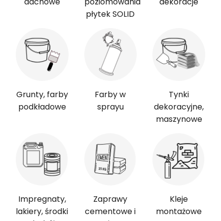
dachowe
poziomowania
dekoracje
płytek SOLID
Grunty, farby
Farby w
Tynki
podkładowe
sprayu
dekoracyjne,
maszynowe
Impregnaty,
Zaprawy
Kleje
lakiery, środki
cementowe i
montażowe