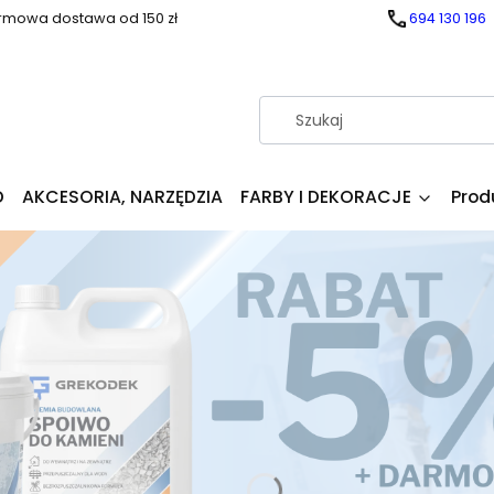
rmowa dostawa od 150 zł
694 130 196
D
AKCESORIA, NARZĘDZIA
FARBY I DEKORACJE
Prod