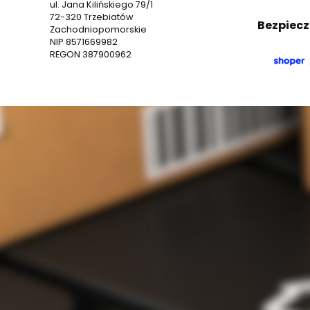
ul. Jana Kilińskiego 79/1
72-320 Trzebiatów
Bezpiecz
Zachodniopomorskie
NIP 8571669982
REGON 387900962