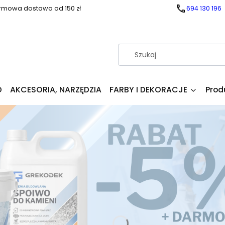
rmowa dostawa od 150 zł
694 130 196
D
AKCESORIA, NARZĘDZIA
FARBY I DEKORACJE
Prod