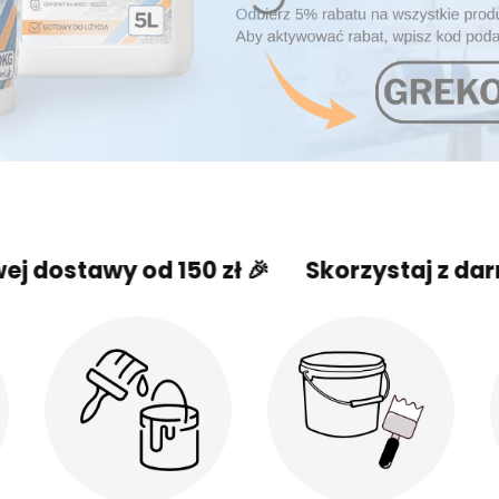
y od 150 zł 🎉
Skorzystaj z darmowej do