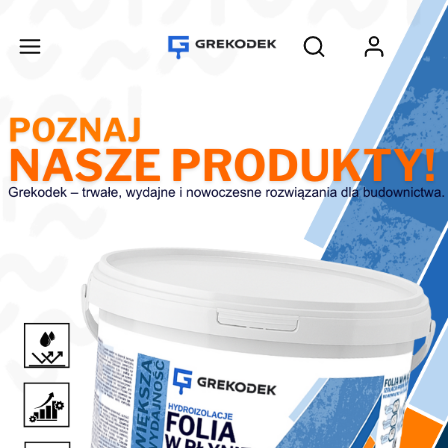
Produ
Otwórz wyszukiwar