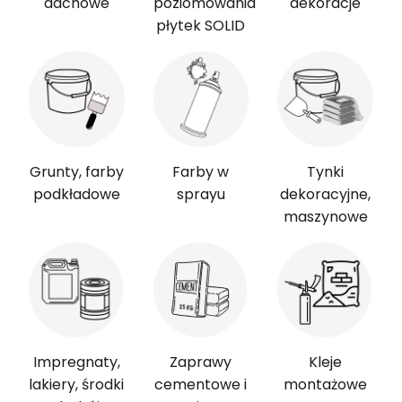
dachowe
poziomowania
dekoracje
płytek SOLID
Grunty, farby
Farby w
Tynki
podkładowe
sprayu
dekoracyjne,
maszynowe
Impregnaty,
Zaprawy
Kleje
lakiery, środki
cementowe i
montażowe