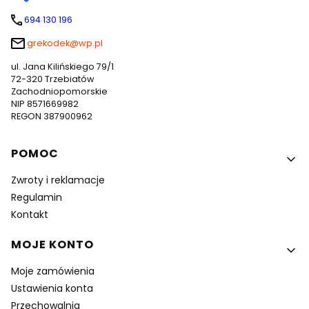
694 130 196
grekodek@wp.pl
ul. Jana Kilińskiego 79/1
72-320 Trzebiatów
Zachodniopomorskie
NIP 8571669982
REGON 387900962
Linki w stopce
POMOC
Zwroty i reklamacje
Regulamin
Kontakt
MOJE KONTO
Moje zamówienia
Ustawienia konta
Przechowalnia