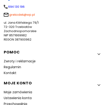
694 130 196
grekodek@wp.pl
ul. Jana Kilińskiego 79/1
72-320 Trzebiatów
Zachodniopomorskie
NIP 8571669982
REGON 387900962
Linki w stopce
POMOC
Zwroty i reklamacje
Regulamin
Kontakt
MOJE KONTO
Moje zamówienia
Ustawienia konta
Przechowalnia