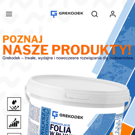
Produ
Otwórz wyszukiwar