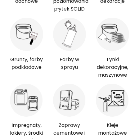
dachowe
poziomowania
dekoracje
płytek SOLID
Grunty, farby
Farby w
Tynki
podkładowe
sprayu
dekoracyjne,
maszynowe
Impregnaty,
Zaprawy
Kleje
lakiery, środki
cementowe i
montażowe